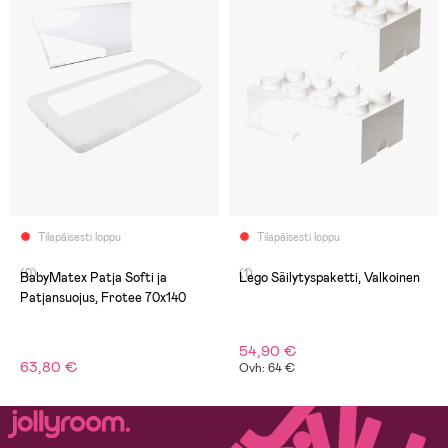
Tilapäisesti loppu
Tilapäisesti loppu
(0)
(1)
BabyMatex Patja Softi ja
Lego Säilytyspaketti, Valkoinen
Patjansuojus, Frotee 70x140
54,90 €
63,80 €
Ovh: 64 €