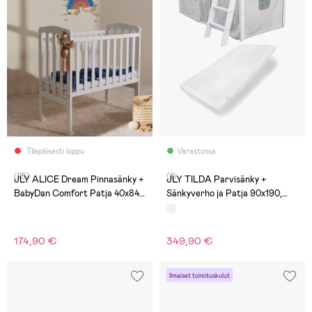
Tilapäisesti loppu
Varastossa
(25)
(1)
JLY ALICE Dream Pinnasänky +
JLY TILDA Parvisänky +
BabyDan Comfort Patja 40x84,
Sänkyverho ja Patja 90x190,
Valkoinen
Valkoinen
174,90 €
349,90 €
Ilmaiset toimituskulut