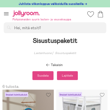
Hoppa
Juhlista viikonloppua valikoiduilla suosikeilla →
till
innehållet
Pohjoismaiden suurin lasten- ja vauvakauppa
Hae
Sisustuspaketit
Lastenhuone
Sisustuspaketit
Takaisin
Suodata
Lajittele
6 tulosta.
Ilmaiset toimituskulut
Ilmaiset toimituskulut