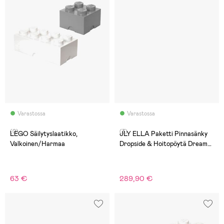
Varastossa
Varastossa
(0)
(3)
LEGO Säilytyslaatikko,
JLY ELLA Paketti Pinnasänky
Valkoinen/Harmaa
Dropside & Hoitopöytä Dream
Lux
63 €
289,90 €