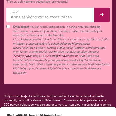
Tilaa uutiskirjeemme saadaksesi erityisetuja!
Email*
Kyllä kiitos!
Haluan tilata uutiskirjeen ja saada henkilökohtaisia
alennuksia, tarjouksia ja uutisia. Hyväksyn siten henkilötietojeni
käsittelyn ohessa mainituilla tavoilla.
Uutiskirjeemme käyttää evästeitä ja muita vastaavia tekniikoita, joilla
mitataan avaamisastetta ja asiakkaidemme kiinnostusta
tarjouksiamme kohtaan. Niiden avulla myös luodaan kohdennettua
mainontaa, sisältömarkkinointia sekä tilastoja asiakkaistamme.
Yksityisyydensuoja-
ja
evästekäytännöistämme
saat lisätietoa
henkilötietojesi käytöstä ja suojaamisesta sekä käyttämistämme
evästeistä. Voit milloin tahansa perua suostumuksesi henkilötietojesi
käsittelyyn ja evästeiden käyttöön irtisanomalla uutiskirjeemme
tilauksen.
Jollyroomin laajasta valikoimasta tilaat kaiken tarvittavan lapsiperheelle
nopeasti, helposti ja aina edullisin hinnoin. Osaavan asiakaspalvelumme ja
365 päivän palautusoikeuden ansiosta voit tuntea olosi turvalliseksi ja tehdä
ostoksia hyvillä mielin. Jollyroomilta saat lastenvaunut, turvaistuimet,
vaatteet vauvoille ja lapsille, inspiroivia sisustustuotteita lastenhuoneeseen,
Sinä päätät henkilötiedoistasi