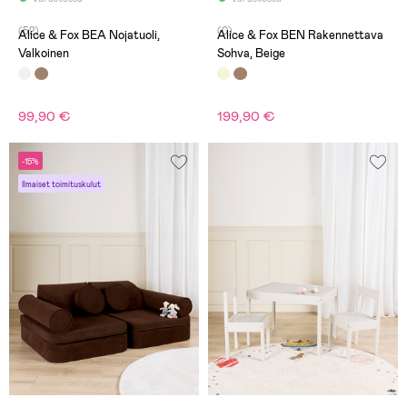
(52)
(0)
Alice & Fox BEA Nojatuoli,
Alice & Fox BEN Rakennettava
Valkoinen
Sohva, Beige
99,90 €
199,90 €
-15%
Ilmaiset toimituskulut