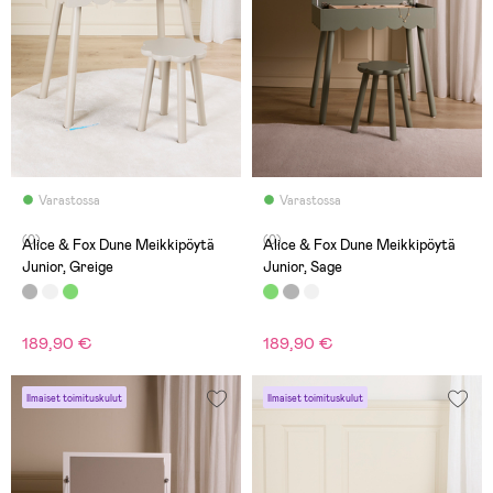
Varastossa
Varastossa
(0)
(0)
Alice & Fox Dune Meikkipöytä
Alice & Fox Dune Meikkipöytä
Junior, Greige
Junior, Sage
189,90 €
189,90 €
Ilmaiset toimituskulut
Ilmaiset toimituskulut