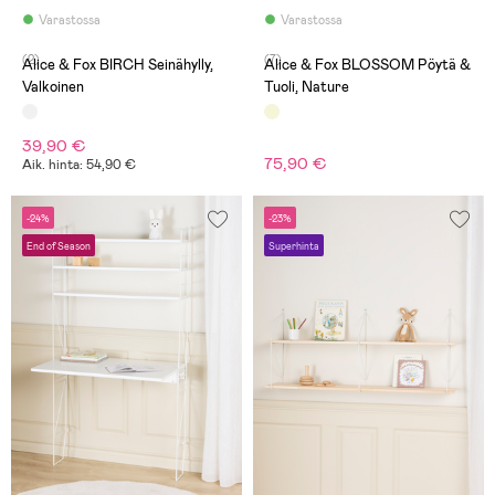
Varastossa
Varastossa
(2)
(7)
Alice & Fox BIRCH Seinähylly,
Alice & Fox BLOSSOM Pöytä &
Valkoinen
Tuoli, Nature
39,90 €
75,90 €
Aik. hinta: 54,90 €
-24%
-23%
End of Season
Superhinta