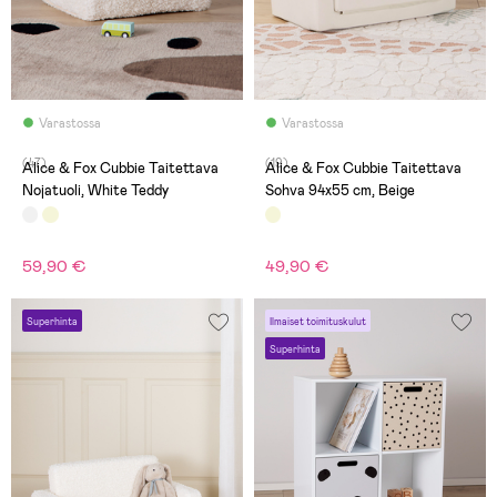
Varastossa
Varastossa
(47)
(19)
Alice & Fox Cubbie Taitettava
Alice & Fox Cubbie Taitettava
Nojatuoli, White Teddy
Sohva 94x55 cm, Beige
59,90 €
49,90 €
Superhinta
Ilmaiset toimituskulut
Superhinta