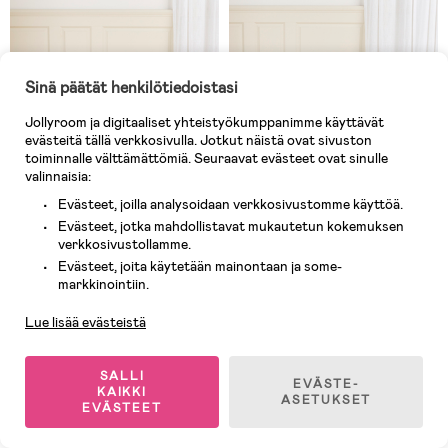
Sinä päätät henkilötiedoistasi
Jollyroom ja digitaaliset yhteistyökumppanimme käyttävät
evästeitä tällä verkkosivulla. Jotkut näistä ovat sivuston
toiminnalle välttämättömiä. Seuraavat evästeet ovat sinulle
valinnaisia:
Evästeet, joilla analysoidaan verkkosivustomme käyttöä.
Evästeet, jotka mahdollistavat mukautetun kokemuksen
verkkosivustollamme.
Varastossa
Varastossa
Evästeet, joita käytetään mainontaan ja some-
Asiakaspalvelu
(2)
(2)
markkinointiin.
Alice & Fox Dune Pöytä &
Alice & Fox Dune Pöytä &
Tuolit, Natural Wood
Tuolit, Sage
Lue lisää evästeistä
159,90 €
159,90 €
SALLI
EVÄSTE-
KAIKKI
ASETUKSET
EVÄSTEET
Superhinta