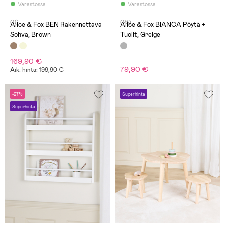
Varastossa
Varastossa
(0)
(23)
Alice & Fox BEN Rakennettava
Alice & Fox BIANCA Pöytä +
Sohva, Brown
Tuolit, Greige
169,90 €
79,90 €
Aik. hinta: 199,90 €
-27%
Superhinta
Superhinta