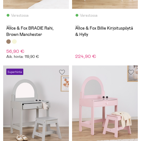
Varastossa
Varastossa
(0)
(1)
Alice & Fox BRADIE Rahi,
Alice & Fox Billie Kirjoituspöytä
Brown Manchester
& Hylly
56,90 €
224,90 €
Aik. hinta: 119,90 €
Superhinta