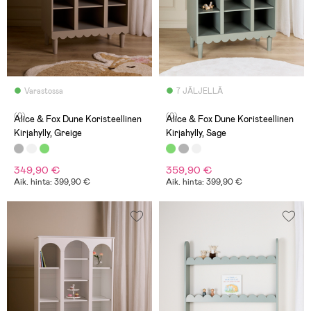
Varastossa
7 JÄLJELLÄ
(0)
(0)
Alice & Fox Dune Koristeellinen
Alice & Fox Dune Koristeellinen
Kirjahylly, Greige
Kirjahylly, Sage
349,90 €
359,90 €
Aik. hinta: 399,90 €
Aik. hinta: 399,90 €