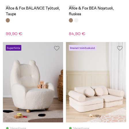
(1)
(52)
Alice & Fox BALANCE Työtuoli,
Alice & Fox BEA Nojatuoli,
Taupe
Ruskea
99,90 €
84,90 €
Superhinta
Ilmaiset toimituskulut
Varastossa
Varastossa