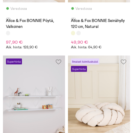
Varastossa
Varastossa
(7)
(5)
Alice & Fox BONNIE Pöytä,
Alice & Fox BONNIE Seinähylly
Valkoinen
120 cm, Natural
97,90 €
49,90 €
Aik. hinta: 128,90 €
Aik. hinta: 64,90 €
Superhinta
Ilmaiset toimituskulut
Superhinta