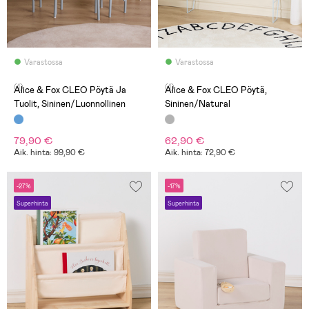
Varastossa
Varastossa
(1)
(1)
Alice & Fox CLEO Pöytä Ja
Alice & Fox CLEO Pöytä,
Tuolit, Sininen/Luonnollinen
Sininen/Natural
79,90 €
62,90 €
Aik. hinta: 99,90 €
Aik. hinta: 72,90 €
-27%
-17%
Superhinta
Superhinta