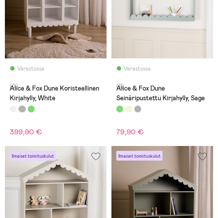
Varastossa
Varastossa
(0)
(2)
Alice & Fox Dune Koristeellinen
Alice & Fox Dune
Kirjahylly, White
Seinäripustettu Kirjahylly, Sage
399,90 €
79,90 €
Ilmaiset toimituskulut
Ilmaiset toimituskulut