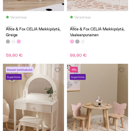
Varastossa
Varastossa
(20)
(20)
Alice & Fox CELIA Meikkipöytä,
Alice & Fox CELIA Meikkipöytä,
Greige
Vaaleanpunainen
59,90 €
99,90 €
Ilmaiset toimituskulut
-15%
Superhinta
Superhinta