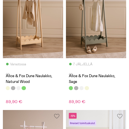
Varastossa
7 JÄLJELLÄ
(1)
(1)
Alice & Fox Dune Naulakko,
Alice & Fox Dune Naulakko,
Natural Wood
Sage
89,90 €
89,90 €
-19%
Ilmaiset toimituskulut