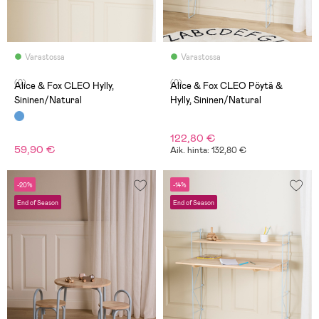
Varastossa
Varastossa
(0)
(0)
Alice & Fox CLEO Hylly,
Alice & Fox CLEO Pöytä &
Sininen/Natural
Hylly, Sininen/Natural
122,80 €
59,90 €
Aik. hinta: 132,80 €
-20%
-14%
End of Season
End of Season