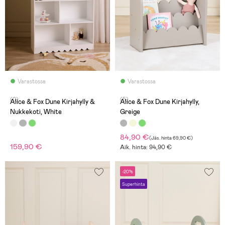
Varastossa
Varastossa
(0)
(5)
Alice & Fox Dune Kirjahylly &
Alice & Fox Dune Kirjahylly,
Nukkekoti, White
Greige
84,90 €
(
Jäs. hinta
69,90 €
)
159,90 €
Aik. hinta: 94,90 €
-20%
Superhinta