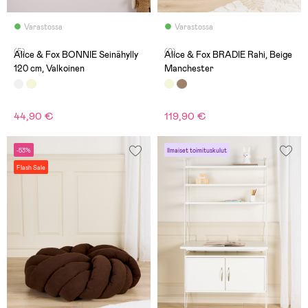
Varastossa
Varastossa
(5)
(0)
Alice & Fox BONNIE Seinähylly
Alice & Fox BRADIE Rahi, Beige
120 cm, Valkoinen
Manchester
44,90 €
119,90 €
-53%
Ilmaiset toimituskulut
Flash Sale