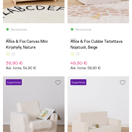
Varastossa
Varastossa
(19)
(47)
Alice & Fox Canvas Mini
Alice & Fox Cubbie Taitettava
Kirjahylly, Nature
Nojatuoli, Beige
39,90 €
49,90 €
Aik. hinta: 54,90 €
Aik. hinta: 59,90 €
Superhinta
Superhinta