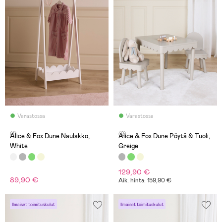
Varastossa
Varastossa
(1)
(2)
Alice & Fox Dune Naulakko,
Alice & Fox Dune Pöytä & Tuoli,
White
Greige
129,90 €
89,90 €
Aik. hinta: 159,90 €
Ilmaiset toimituskulut
Ilmaiset toimituskulut