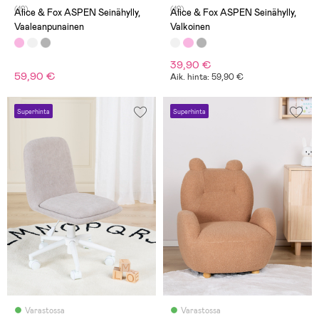
(12)
(12)
Alice & Fox ASPEN Seinähylly,
Alice & Fox ASPEN Seinähylly,
Vaaleanpunainen
Valkoinen
39,90 €
59,90 €
Aik. hinta: 59,90 €
Superhinta
Superhinta
Varastossa
Varastossa