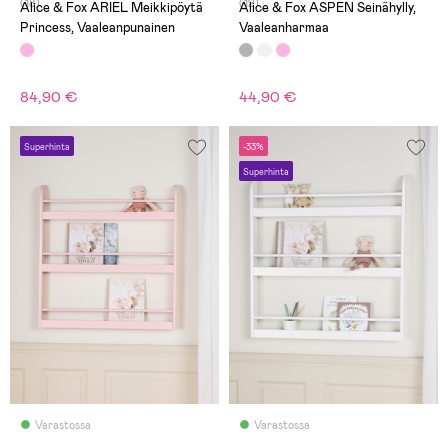
(18)
(12)
Alice & Fox ARIEL Meikkipöytä
Alice & Fox ASPEN Seinähylly,
Princess, Vaaleanpunainen
Vaaleanharmaa
84,90 €
44,90 €
Superhinta
-33%
Superhinta
Varastossa
Varastossa