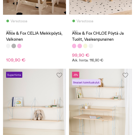
Varastossa
Varastossa
(20)
(31)
Alice & Fox CELIA Meikkipöytä,
Alice & Fox CHLOE Pöytä Ja
Valkoinen
Tuolit, Vaaleanpunainen
99,90 €
109,90 €
Aik. hinta: 116,90 €
Superhinta
-8%
Ilmaiset toimituskulut