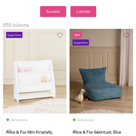
Suodata
Lajittele
652 tulosta.
Superhinta
-25%
Superhinta
Varastossa
Varastossa
(19)
(4)
Alice & Fox Mini Kirjahylly,
Alice & Fox Säkkituoli, Blue