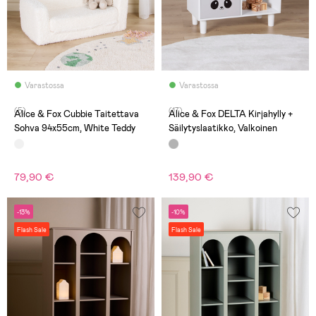
Varastossa
Varastossa
(5)
(17)
Alice & Fox Cubbie Taitettava
Alice & Fox DELTA Kirjahylly +
Sohva 94x55cm, White Teddy
Säilytyslaatikko, Valkoinen
79,90 €
139,90 €
-13%
-10%
Flash Sale
Flash Sale