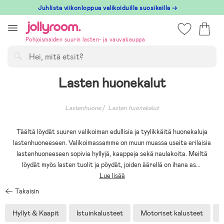
Hoppa
Juhlista viikonloppua valikoiduilla suosikeilla →
till
innehållet
Pohjoismaiden suurin lasten- ja vauvakauppa
Hae
Lasten huonekalut
Lastenhuone
Lasten huonekalut
Täältä löydät suuren valikoiman edullisia ja tyylikkäitä huonekaluja
lastenhuoneeseen. Valikoimassamme on muun muassa useita erilaisia
lastenhuoneeseen sopivia hyllyjä, kaappeja sekä naulakoita. Meiltä
löydät myös lasten tuolit ja pöydät, joiden äärellä on ihana as
...
Lue lisää
Takaisin
Hyllyt & Kaapit
Istuinkalusteet
Motoriset kalusteet
O