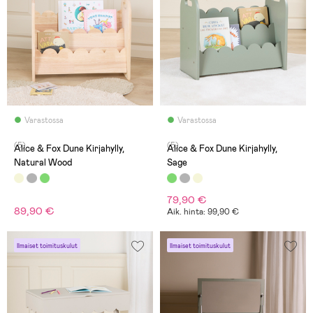
Varastossa
Varastossa
(5)
(5)
Alice & Fox Dune Kirjahylly,
Alice & Fox Dune Kirjahylly,
Natural Wood
Sage
79,90 €
89,90 €
Aik. hinta: 99,90 €
Ilmaiset toimituskulut
Ilmaiset toimituskulut