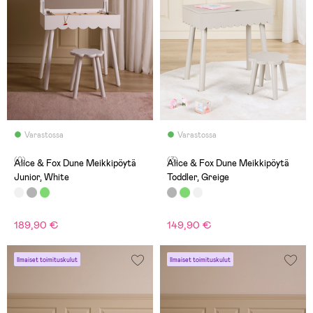
Varastossa
Varastossa
(0)
(3)
Alice & Fox Dune Meikkipöytä
Alice & Fox Dune Meikkipöytä
Junior, White
Toddler, Greige
189,90 €
149,90 €
Ilmaiset toimituskulut
Ilmaiset toimituskulut