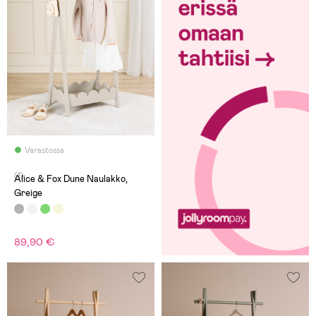
Varastossa
(1)
Alice & Fox Dune Naulakko,
Greige
89,90 €