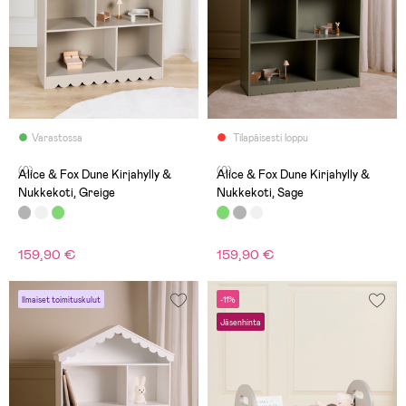
Varastossa
Tilapäisesti loppu
(0)
(0)
Alice & Fox Dune Kirjahylly &
Alice & Fox Dune Kirjahylly &
Nukkekoti, Greige
Nukkekoti, Sage
159,90 €
159,90 €
Ilmaiset toimituskulut
-11%
Jäsenhinta