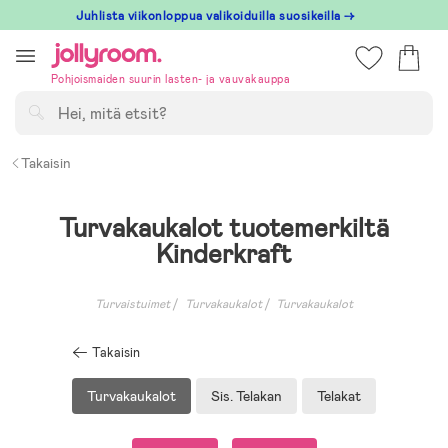
Hoppa
Juhlista viikonloppua valikoiduilla suosikeilla →
till
innehållet
Pohjoismaiden suurin lasten- ja vauvakauppa
Hae
Takaisin
Turvakaukalot tuotemerkiltä
Kinderkraft
Turvaistuimet
Turvakaukalot
Turvakaukalot
Takaisin
Turvakaukalot
Sis. Telakan
Telakat