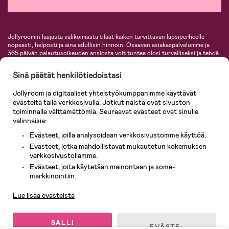
Jollyroomin laajasta valikoimasta tilaat kaiken tarvittavan lapsiperheelle
nopeasti, helposti ja aina edullisin hinnoin. Osaavan asiakaspalvelumme ja
365 päivän palautusoikeuden ansiosta voit tuntea olosi turvalliseksi ja tehdä
ostoksia hyvillä mielin. Jollyroomilta saat lastenvaunut, turvaistuimet,
vaatteet vauvoille ja lapsille, inspiroivia sisustustuotteita lastenhuoneeseen,
Sinä päätät henkilötiedoistasi
lastentarvikkeita sekä paljon muuta. Meiltä löydät lukuisia tunnettuja
tuotemerkkejä, kuten Britax, Maxi-Cosi, Baby Jogger, BabyBjörn, Didriksons,
Jollyroom ja digitaaliset yhteistyökumppanimme käyttävät
KidKraft, Ergobaby, Philips Avent, Neonate, Cybex, LEGO ja monia muita!
evästeitä tällä verkkosivulla. Jotkut näistä ovat sivuston
Tervetuloa shoppailemaan Pohjoismaiden suurimpaan lastentarvikkeiden
verkkokauppaan!
toiminnalle välttämättömiä. Seuraavat evästeet ovat sinulle
valinnaisia:
Evästeet, joilla analysoidaan verkkosivustomme käyttöä.
Evästeet, jotka mahdollistavat mukautetun kokemuksen
verkkosivustollamme.
Evästeet, joita käytetään mainontaan ja some-
Asiakaspalvelu
markkinointiin.
Lue lisää evästeistä
© 2026 Jollyroom AB. Kaikki oikeudet pidätetään.
SALLI
EVÄSTE-