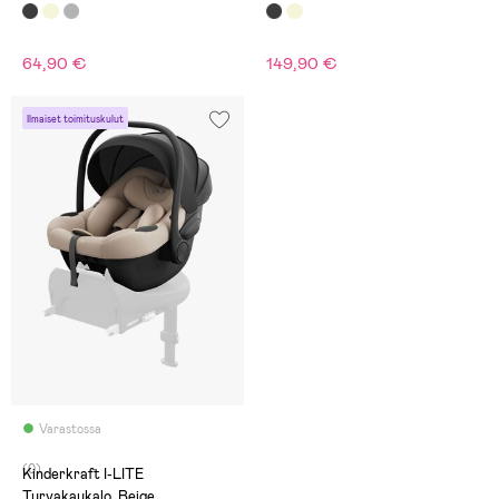
64,90 €
149,90 €
Ilmaiset toimituskulut
Varastossa
(0)
Kinderkraft I-LITE
Turvakaukalo, Beige