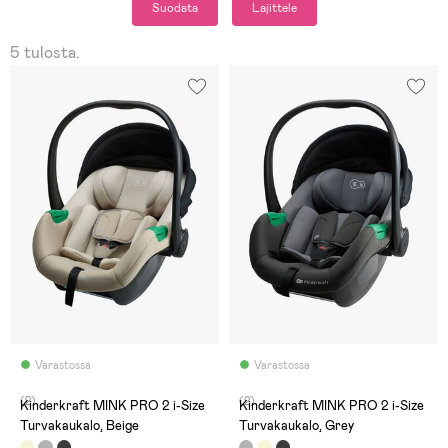
Suodata
Lajittele
5 tulosta.
Varastossa
Varastossa
(2)
(2)
Kinderkraft MINK PRO 2 i-Size
Kinderkraft MINK PRO 2 i-Size
Turvakaukalo, Beige
Turvakaukalo, Grey