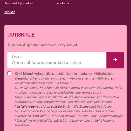
Avoimet työpaikat
Lehdistö
Meistä
UUTISKIRJE
Tilaa uutiskirjeemme saadaksesi erityisetuja!
Email*
Kyllä kiitos!
Haluan tilata uutiskirjeen ja saada henkilökohtaisia
alennuksia, tarjouksia ja uutisia. Hyväksyn siten henkilötietojeni
käsittelyn ohessa mainituilla tavoilla.
Uutiskirjeemme käyttää evästeitä ja muita vastaavia tekniikoita, joilla
mitataan avaamisastetta ja asiakkaidemme kiinnostusta
tarjouksiamme kohtaan. Niiden avulla myös luodaan kohdennettua
mainontaa, sisältömarkkinointia sekä tilastoja asiakkaistamme.
Yksityisyydensuoja-
ja
evästekäytännöistämme
saat lisätietoa
henkilötietojesi käytöstä ja suojaamisesta sekä käyttämistämme
evästeistä. Voit milloin tahansa perua suostumuksesi henkilötietojesi
käsittelyyn ja evästeiden käyttöön irtisanomalla uutiskirjeemme
tilauksen.