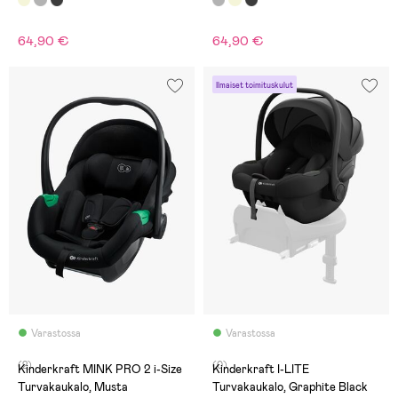
64,90 €
64,90 €
Ilmaiset toimituskulut
Varastossa
Varastossa
(2)
(0)
Kinderkraft MINK PRO 2 i-Size
Kinderkraft I-LITE
Turvakaukalo, Musta
Turvakaukalo, Graphite Black