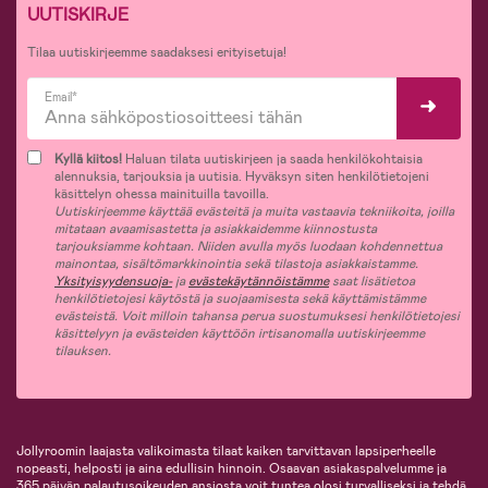
UUTISKIRJE
Tilaa uutiskirjeemme saadaksesi erityisetuja!
Email*
Kyllä kiitos!
Haluan tilata uutiskirjeen ja saada henkilökohtaisia
alennuksia, tarjouksia ja uutisia. Hyväksyn siten henkilötietojeni
käsittelyn ohessa mainituilla tavoilla.
Uutiskirjeemme käyttää evästeitä ja muita vastaavia tekniikoita, joilla
mitataan avaamisastetta ja asiakkaidemme kiinnostusta
tarjouksiamme kohtaan. Niiden avulla myös luodaan kohdennettua
mainontaa, sisältömarkkinointia sekä tilastoja asiakkaistamme.
Yksityisyydensuoja-
ja
evästekäytännöistämme
saat lisätietoa
henkilötietojesi käytöstä ja suojaamisesta sekä käyttämistämme
evästeistä. Voit milloin tahansa perua suostumuksesi henkilötietojesi
käsittelyyn ja evästeiden käyttöön irtisanomalla uutiskirjeemme
tilauksen.
Jollyroomin laajasta valikoimasta tilaat kaiken tarvittavan lapsiperheelle
nopeasti, helposti ja aina edullisin hinnoin. Osaavan asiakaspalvelumme ja
365 päivän palautusoikeuden ansiosta voit tuntea olosi turvalliseksi ja tehdä