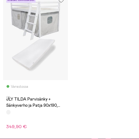
Ilmaiset toimituskulut
Varastossa
(1)
JLY TILDA Parvisänky +
Sänkyverho ja Patja 90x190,
Valkoinen
349,90 €