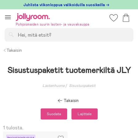
Hoppa
Juhlista viikonloppua valikoiduilla suosikeilla →
till
innehållet
Pohjoismaiden suurin lasten- ja vauvakauppa
Hae
Takaisin
Sisustuspaketit tuotemerkiltä JLY
Lastenhuone
Sisustuspaketit
Takaisin
Suodata
Lajittele
1 tulosta.