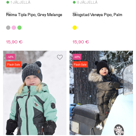
1 JÄLJELLÄ
8 JÄLJELLÄ
(0)
(0)
Reima Tipla Pipo, Grey Melange
Skogstad Venøya Pipo, Palm
15,90 €
15,90 €
-48%
-48%
Flash Sale
Flash Sale