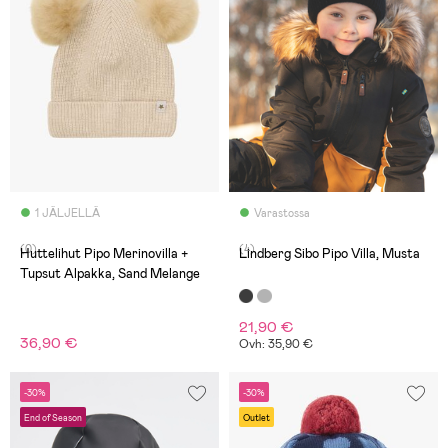
1 JÄLJELLÄ
Varastossa
(0)
(4)
Huttelihut Pipo Merinovilla +
Lindberg Sibo Pipo Villa, Musta
Tupsut Alpakka, Sand Melange
21,90 €
36,90 €
Ovh: 35,90 €
-30%
-30%
End of Season
Outlet