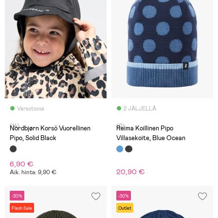
Varastossa
2 JÄLJELLÄ
(14)
(0)
Nordbjørn Korsö Vuorellinen
Reima Koillinen Pipo
Pipo, Solid Black
Villasekoite, Blue Ocean
6,90 €
20,90 €
Aik. hinta: 9,90 €
-30%
-30%
Flash Sale
Outlet