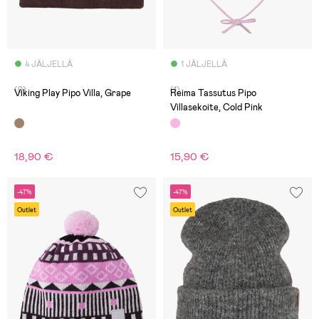
4 JÄLJELLÄ
1 JÄLJELLÄ
(0)
(1)
Viking Play Pipo Villa, Grape
Reima Tassutus Pipo
Villasekoite, Cold Pink
18,90 €
15,90 €
-47%
-47%
Outlet
Outlet