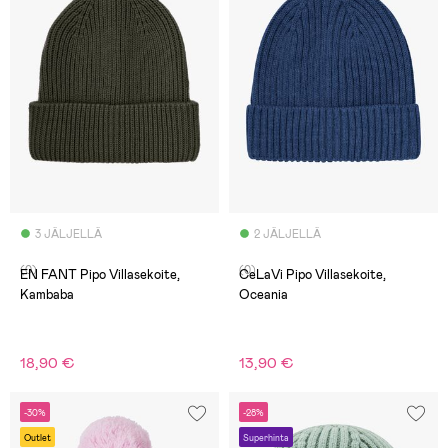
3 JÄLJELLÄ
2 JÄLJELLÄ
(0)
(0)
EN FANT Pipo Villasekoite,
CeLaVi Pipo Villasekoite,
Kambaba
Oceania
18,90 €
13,90 €
-30%
-28%
Outlet
Superhinta