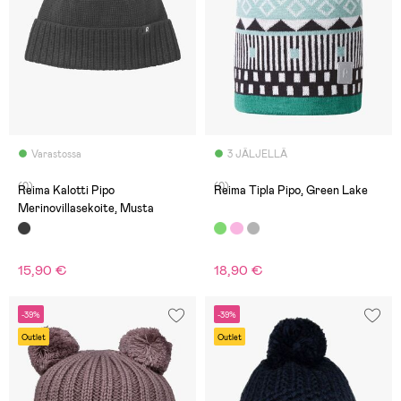
Varastossa
3 JÄLJELLÄ
(0)
(0)
Reima Kalotti Pipo
Reima Tipla Pipo, Green Lake
Merinovillasekoite, Musta
15,90 €
18,90 €
-39%
-39%
Outlet
Outlet