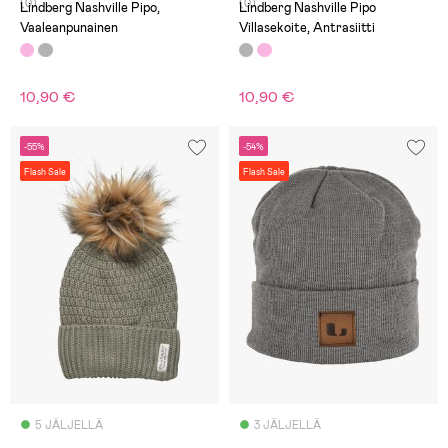
(0)
(0)
Lindberg Nashville Pipo,
Lindberg Nashville Pipo
Vaaleanpunainen
Villasekoite, Antrasiitti
10,90 €
10,90 €
-55%
-54%
Flash Sale
Flash Sale
5 JÄLJELLÄ
3 JÄLJELLÄ