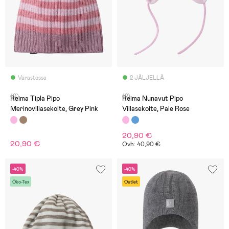
Varastossa
2 JÄLJELLÄ
(0)
(2)
Reima Tipla Pipo
Reima Nunavut Pipo
Merinovillasekoite, Grey Pink
Villasekoite, Pale Rose
20,90 €
20,90 €
Ovh: 40,90 €
-40%
-40%
Öko-Tex
Outlet