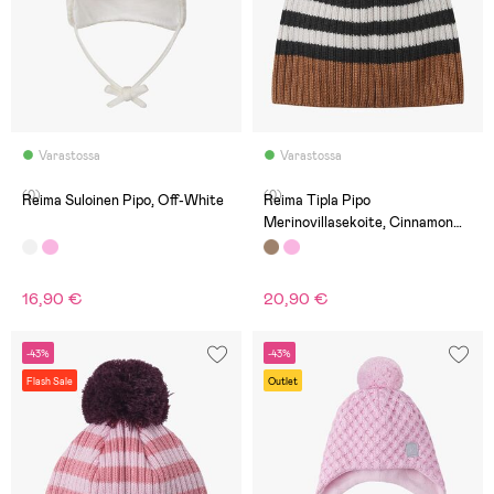
Varastossa
Varastossa
(0)
(0)
Reima Suloinen Pipo, Off-White
Reima Tipla Pipo
Merinovillasekoite, Cinnamon
Brown
16,90 €
20,90 €
-43%
-43%
Flash Sale
Outlet