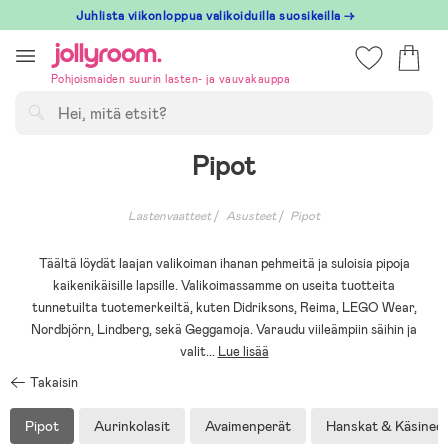
Hoppa
Juhlista viikonloppua valikoiduilla suosikeilla →
till
innehållet
Pohjoismaiden suurin lasten- ja vauvakauppa
Hae
Pipot
Lastenvaatteet
Asusteet
Pipot
Täältä löydät laajan valikoiman ihanan pehmeitä ja suloisia pipoja
kaikenikäisille lapsille. Valikoimassamme on useita tuotteita
tunnetuilta tuotemerkeiltä, kuten Didriksons, Reima, LEGO Wear,
Nordbjörn, Lindberg, sekä Geggamoja. Varaudu viileämpiin säihin ja
valit
...
Lue lisää
Takaisin
Pipot
Aurinkolasit
Avaimenperät
Hanskat & Käsinee