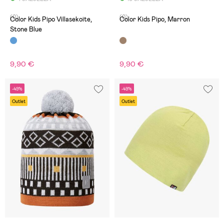
(0)
(0)
Color Kids Pipo Villasekoite,
Color Kids Pipo, Marron
Stone Blue
9,90 €
9,90 €
-49%
-49%
Outlet
Outlet