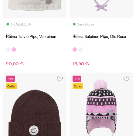
3 JÄLJELLÄ
Varastossa
(0)
(0)
Reima Talvio Pipo, Valkoinen
Reima Suloinen Pipo, Old Rose
20,90 €
15,90 €
-47%
-47%
Outlet
Outlet