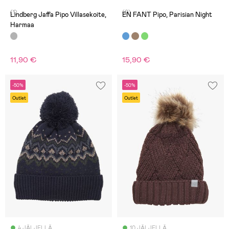
(1)
(0)
Lindberg Jaffa Pipo Villasekoite,
EN FANT Pipo, Parisian Night
Harmaa
11,90 €
15,90 €
-50%
-50%
Outlet
Outlet
4 JÄLJELLÄ
10 JÄLJELLÄ