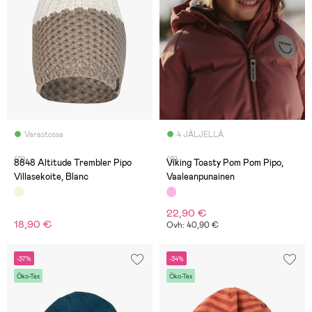
Varastossa
4 JÄLJELLÄ
(0)
(0)
8848 Altitude Trembler Pipo
Viking Toasty Pom Pom Pipo,
Villasekoite, Blanc
Vaaleanpunainen
22,90 €
18,90 €
Ovh: 40,90 €
-37%
-34%
Öko-Tex
Öko-Tex