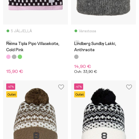
5 JÄLJELLÄ
Varastossa
(0)
(0)
Reima Tipla Pipo Villasekoite,
Lindberg Sundby Lakki,
Cold Pink
Anthracite
14,90 €
15,90 €
Ovh: 33,90 €
-47%
-47%
Outlet
Outlet