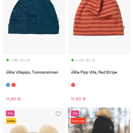
1 JÄLJELLÄ
4 JÄLJELLÄ
(0)
(0)
Joha Villapipo, Tummansininen
Joha Pipo Villa, Red Stripe
11,90 €
11,90 €
-33%
-31%
Outlet
Flash Sale