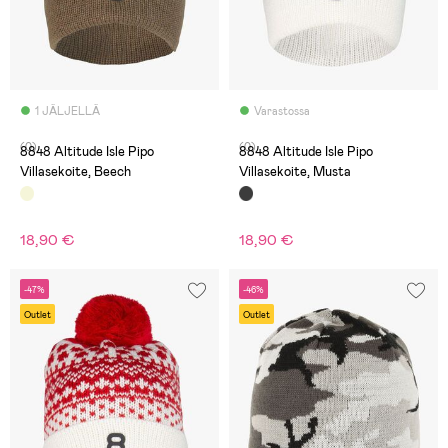
1 JÄLJELLÄ
Varastossa
(0)
(0)
8848 Altitude Isle Pipo
8848 Altitude Isle Pipo
Villasekoite, Beech
Villasekoite, Musta
18,90 €
18,90 €
-47%
-46%
Outlet
Outlet