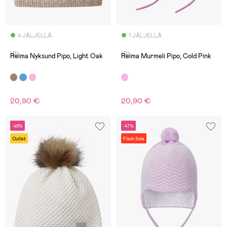
4 JÄLJELLÄ
1 JÄLJELLÄ
(0)
(0)
Reima Nyksund Pipo, Light Oak
Reima Murmeli Pipo, Cold Pink
20,90 €
20,90 €
-48%
-47%
Outlet
Flash Sale