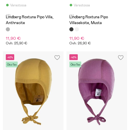
Varastossa
Varastossa
(0)
(4)
Lindberg Roxtuna Pipo Villa,
Lindberg Roxtuna Pipo
Anthracite
Villasekoite, Musta
11,90 €
11,90 €
Ovh: 25,90 €
Ovh: 26,90 €
-48%
-48%
Öko-Tex
Öko-Tex