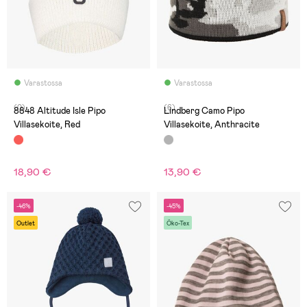
Varastossa
Varastossa
(0)
(6)
8848 Altitude Isle Pipo
Lindberg Camo Pipo
Villasekoite, Red
Villasekoite, Anthracite
18,90 €
13,90 €
-46%
-45%
Outlet
Öko-Tex