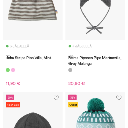
3 JÄLJELLÄ
4 JÄLJELLÄ
(0)
(0)
Joha Stripe Pipo Villa, Mint
Reima Piponen Pipo Merinovilla,
Grey Melange
11,90 €
20,90 €
-39%
-39%
Flash Sale
Outlet