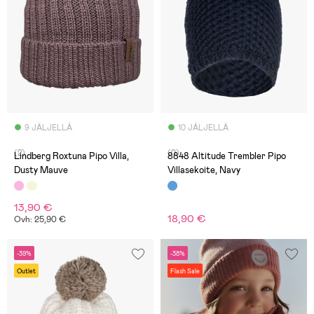
9 JÄLJELLÄ
10 JÄLJELLÄ
(2)
(0)
Lindberg Roxtuna Pipo Villa,
8848 Altitude Trembler Pipo
Dusty Mauve
Villasekoite, Navy
13,90 €
18,90 €
Ovh: 25,90 €
-39%
-38%
Outlet
Flash Sale