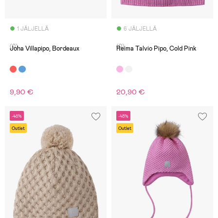
1 JÄLJELLÄ
6 JÄLJELLÄ
(0)
(0)
Joha Villapipo, Bordeaux
Reima Talvio Pipo, Cold Pink
9,90 €
20,90 €
-48%
-48%
Outlet
Outlet