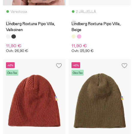
Varastossa
2 JÄLJELLÄ
(4)
(2)
Lindberg Roxtuna Pipo Villa,
Lindberg Roxtuna Pipo Villa,
Valkoinen
Beige
11,90 €
11,90 €
Ovh: 26,90 €
Ovh: 25,90 €
-48%
-48%
Öko-Tex
Öko-Tex