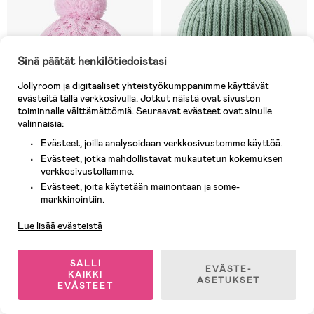
Sinä päätät henkilötiedoistasi
Jollyroom ja digitaaliset yhteistyökumppanimme käyttävät
evästeitä tällä verkkosivulla. Jotkut näistä ovat sivuston
toiminnalle välttämättömiä. Seuraavat evästeet ovat sinulle
valinnaisia:
Evästeet, joilla analysoidaan verkkosivustomme käyttöä.
Evästeet, jotka mahdollistavat mukautetun kokemuksen
verkkosivustollamme.
9 JÄLJELLÄ
Varastossa
Evästeet, joita käytetään mainontaan ja some-
Asiakaspalvelu
(0)
(0)
markkinointiin.
Reima Nyksund Pipo Merinovilla,
Reima Hattara Pipo, Stone
Pale Rose
Green
Lue lisää evästeistä
25,90 €
17,90 €
Ovh: 40,90 €
SALLI
EVÄSTE-
KAIKKI
ASETUKSET
EVÄSTEET
1
/
7