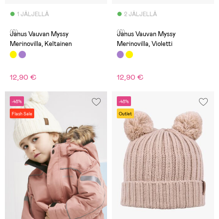
1 JÄLJELLÄ
2 JÄLJELLÄ
(0)
(0)
Janus Vauvan Myssy
Janus Vauvan Myssy
Merinovilla, Keltainen
Merinovilla, Violetti
12,90 €
12,90 €
-48%
-48%
Flash Sale
Outlet