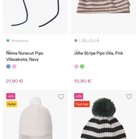
Varastossa
1 JÄLJELLÄ
(2)
(0)
Reima Nunavut Pipo
Joha Stripe Pipo Villa, Pink
Villasekoite, Navy
21,90 €
10,90 €
-45%
-43%
Outlet
Flash Sale