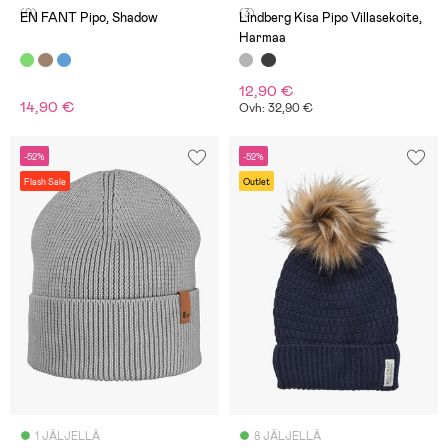
(0)
(3)
EN FANT Pipo, Shadow
Lindberg Kisa Pipo Villasekoite,
Harmaa
12,90 €
14,90 €
Ovh: 32,90 €
-52%
-52%
Flash Sale
Outlet
1 JÄLJELLÄ
8 JÄLJELLÄ