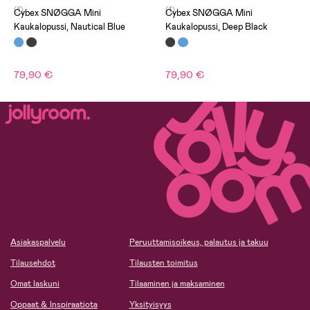
(1)
(1)
Cybex SNØGGA Mini
Cybex SNØGGA Mini
Kaukalopussi, Nautical Blue
Kaukalopussi, Deep Black
79,90 €
79,90 €
Asiakaspalvelu
Peruuttamisoikeus, palautus ja takuu
Tilausehdot
Tilausten toimitus
Omat laskuni
Tilaaminen ja maksaminen
Oppaat & Inspiraatiota
Yksityisyys