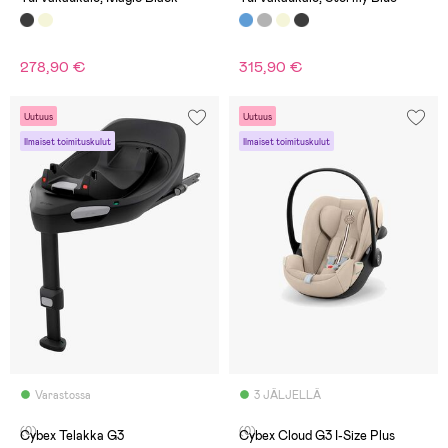
278,90 €
315,90 €
Uutuus
Uutuus
Ilmaiset toimituskulut
Ilmaiset toimituskulut
Varastossa
3 JÄLJELLÄ
(0)
(0)
Cybex Telakka G3
Cybex Cloud G3 I-Size Plus