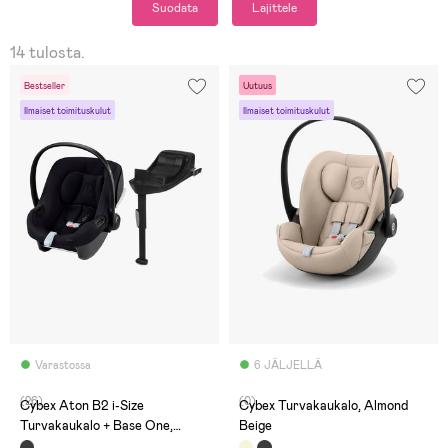
Suodata
Lajittele
14 tulosta.
Bestseller
Uutuus
Ilmaiset toimituskulut
Ilmaiset toimituskulut
Varastossa
6 JÄLJELLÄ
(26)
(0)
Cybex Aton B2 i-Size
Cybex Turvakaukalo, Almond
Turvakaukalo + Base One,
Beige
Volcano Black