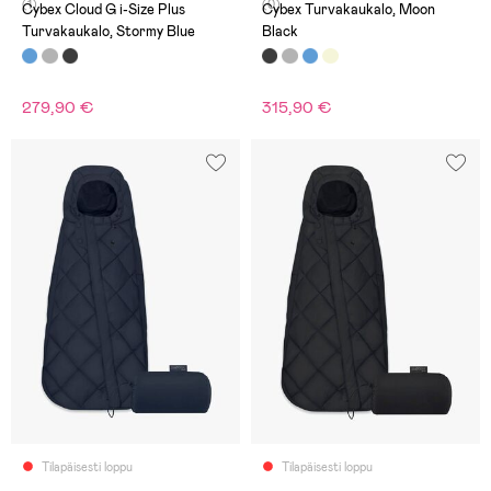
(1)
(0)
Cybex Cloud G i-Size Plus
Cybex Turvakaukalo, Moon
Turvakaukalo, Stormy Blue
Black
279,90 €
315,90 €
Tilapäisesti loppu
Tilapäisesti loppu