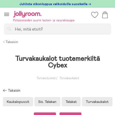
Hoppa
Juhlista viikonloppua valikoiduilla suosikeilla →
till
innehållet
Pohjoismaiden suurin lasten- ja vauvakauppa
Hae
Takaisin
Turvakaukalot tuotemerkiltä
Cybex
Turvaistuimet
Turvakaukalot
Takaisin
Kaukalopussit
Sis. Telakan
Telakat
Turvakaukalot