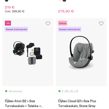
219 €
278,90 €
Ovh: 399,90 €
-11%
Uutuus
Ilmaiset toimituskulut
Ilmaiset toimituskulut
Varastossa
2 JÄLJELLÄ
(0)
(0)
Cybex Aton B2 i-Size
Cybex Cloud G3 I-Size Plus
Turvakaukalo + Telakka +
Turvakaukalo, Stone Gray