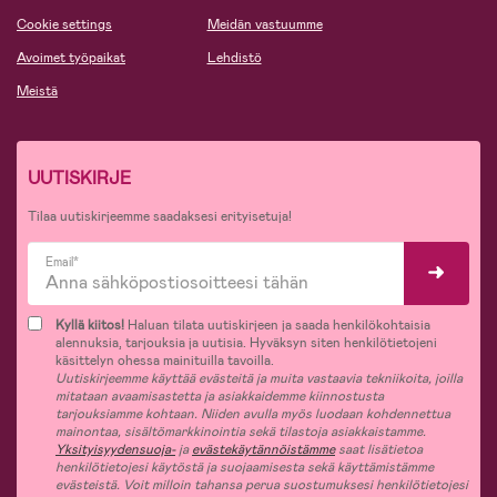
Cookie settings
Meidän vastuumme
Avoimet työpaikat
Lehdistö
Meistä
UUTISKIRJE
Tilaa uutiskirjeemme saadaksesi erityisetuja!
Email*
Kyllä kiitos!
Haluan tilata uutiskirjeen ja saada henkilökohtaisia
alennuksia, tarjouksia ja uutisia. Hyväksyn siten henkilötietojeni
käsittelyn ohessa mainituilla tavoilla.
Uutiskirjeemme käyttää evästeitä ja muita vastaavia tekniikoita, joilla
mitataan avaamisastetta ja asiakkaidemme kiinnostusta
tarjouksiamme kohtaan. Niiden avulla myös luodaan kohdennettua
mainontaa, sisältömarkkinointia sekä tilastoja asiakkaistamme.
Yksityisyydensuoja-
ja
evästekäytännöistämme
saat lisätietoa
henkilötietojesi käytöstä ja suojaamisesta sekä käyttämistämme
evästeistä. Voit milloin tahansa perua suostumuksesi henkilötietojesi