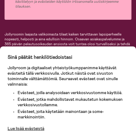
käsittelyyn ja evästeiden käyttöön irtisanomalla uutiskirjeemme
tilauksen.
Jollyroomin laajasta valikoimasta tilaat kaiken tarvittavan lapsiperheelle
nopeasti, helposti ja aina edullisin hinnoin. Osaavan asiakaspalvelumme ja
365 päivän palautusoikeuden ansiosta voit tuntea olosi turvalliseksi ja tehdä
ostoksia hyvillä mielin. Jollyroomilta saat lastenvaunut, turvaistuimet,
vaatteet vauvoille ja lapsille, inspiroivia sisustustuotteita lastenhuoneeseen,
Sinä päätät henkilötiedoistasi
lastentarvikkeita sekä paljon muuta. Meiltä löydät lukuisia tunnettuja
tuotemerkkejä, kuten Britax, Maxi-Cosi, Baby Jogger, BabyBjörn, Didriksons,
Jollyroom ja digitaaliset yhteistyökumppanimme käyttävät
KidKraft, Ergobaby, Philips Avent, Neonate, Cybex, LEGO ja monia muita!
evästeitä tällä verkkosivulla. Jotkut näistä ovat sivuston
Tervetuloa shoppailemaan Pohjoismaiden suurimpaan lastentarvikkeiden
verkkokauppaan!
toiminnalle välttämättömiä. Seuraavat evästeet ovat sinulle
valinnaisia:
Evästeet, joilla analysoidaan verkkosivustomme käyttöä.
Evästeet, jotka mahdollistavat mukautetun kokemuksen
verkkosivustollamme.
Evästeet, joita käytetään mainontaan ja some-
Asiakaspalvelu
markkinointiin.
Lue lisää evästeistä