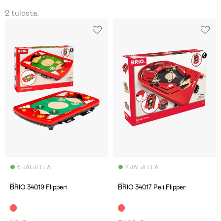
2 tulosta.
6 JÄLJELLÄ
2 JÄLJELLÄ
(1)
(1)
BRIO 34019 Flipperi
BRIO 34017 Peli Flipper