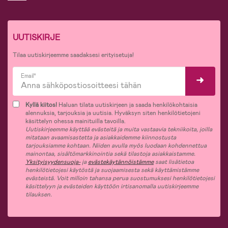
UUTISKIRJE
Tilaa uutiskirjeemme saadaksesi erityisetuja!
Email*
Kyllä kiitos!
Haluan tilata uutiskirjeen ja saada henkilökohtaisia
alennuksia, tarjouksia ja uutisia. Hyväksyn siten henkilötietojeni
käsittelyn ohessa mainituilla tavoilla.
Uutiskirjeemme käyttää evästeitä ja muita vastaavia tekniikoita, joilla
mitataan avaamisastetta ja asiakkaidemme kiinnostusta
tarjouksiamme kohtaan. Niiden avulla myös luodaan kohdennettua
mainontaa, sisältömarkkinointia sekä tilastoja asiakkaistamme.
Yksityisyydensuoja-
ja
evästekäytännöistämme
saat lisätietoa
henkilötietojesi käytöstä ja suojaamisesta sekä käyttämistämme
evästeistä. Voit milloin tahansa perua suostumuksesi henkilötietojesi
käsittelyyn ja evästeiden käyttöön irtisanomalla uutiskirjeemme
tilauksen.