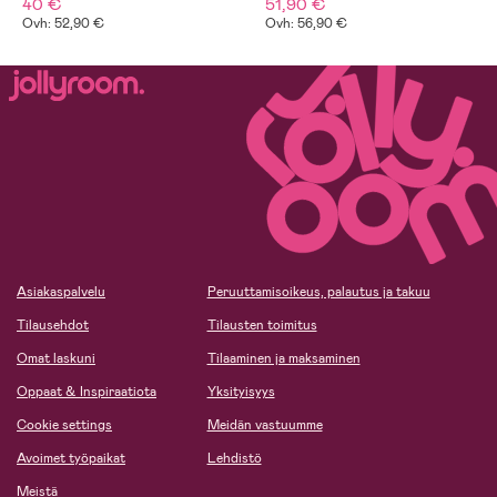
40 €
51,90 €
Ovh: 52,90 €
Ovh: 56,90 €
Asiakaspalvelu
Peruuttamisoikeus, palautus ja takuu
Tilausehdot
Tilausten toimitus
Omat laskuni
Tilaaminen ja maksaminen
Oppaat & Inspiraatiota
Yksityisyys
Cookie settings
Meidän vastuumme
Avoimet työpaikat
Lehdistö
Meistä