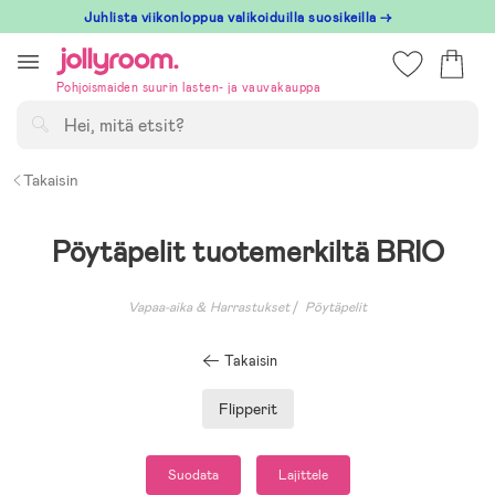
Hoppa
Juhlista viikonloppua valikoiduilla suosikeilla →
till
innehållet
Pohjoismaiden suurin lasten- ja vauvakauppa
Hae
Takaisin
Pöytäpelit tuotemerkiltä BRIO
Vapaa-aika & Harrastukset
Pöytäpelit
Takaisin
Flipperit
Suodata
Lajittele