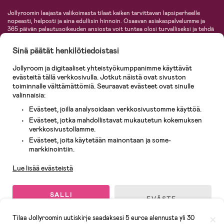
Jollyroomin laajasta valikoimasta tilaat kaiken tarvittavan lapsiperheelle
nopeasti, helposti ja aina edullisin hinnoin. Osaavan asiakaspalvelumme ja
365 päivän palautusoikeuden ansiosta voit tuntea olosi turvalliseksi ja tehdä
ostoksia hyvillä mielin. Jollyroomilta saat lastenvaunut, turvaistuimet,
vaatteet vauvoille ja lapsille, inspiroivia sisustustuotteita lastenhuoneeseen,
Sinä päätät henkilötiedoistasi
lastentarvikkeita sekä paljon muuta. Meiltä löydät lukuisia tunnettuja
tuotemerkkejä, kuten Britax, Maxi-Cosi, Baby Jogger, BabyBjörn, Didriksons,
Jollyroom ja digitaaliset yhteistyökumppanimme käyttävät
KidKraft, Ergobaby, Philips Avent, Neonate, Cybex, LEGO ja monia muita!
evästeitä tällä verkkosivulla. Jotkut näistä ovat sivuston
Tervetuloa shoppailemaan Pohjoismaiden suurimpaan lastentarvikkeiden
verkkokauppaan!
toiminnalle välttämättömiä. Seuraavat evästeet ovat sinulle
valinnaisia:
Evästeet, joilla analysoidaan verkkosivustomme käyttöä.
Evästeet, jotka mahdollistavat mukautetun kokemuksen
verkkosivustollamme.
Evästeet, joita käytetään mainontaan ja some-
Asiakaspalvelu
markkinointiin.
Lue lisää evästeistä
© 2026 Jollyroom AB. Kaikki oikeudet pidätetään.
SALLI
EVÄSTE-
KAIKKI
ASETUKSET
EVÄSTEET
Tilaa Jollyroomin uutiskirje saadaksesi 5 euroa alennusta yli 30