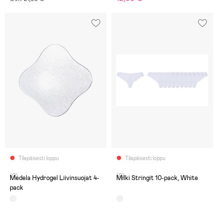
Tilapäisesti loppu
Tilapäisesti loppu
(0)
(0)
Medela Hydrogel Liivinsuojat 4-
Milki Stringit 10-pack, White
pack