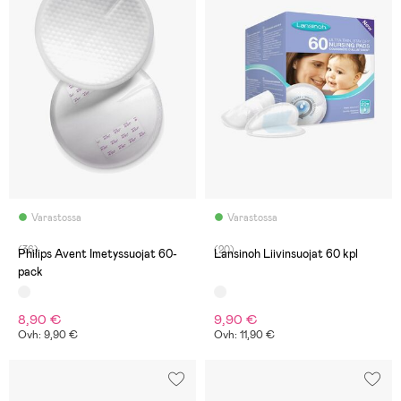
Varastossa
Varastossa
(36)
(20)
Philips Avent Imetyssuojat 60-
Lansinoh Liivinsuojat 60 kpl
pack
8,90 €
9,90 €
Ovh: 9,90 €
Ovh: 11,90 €