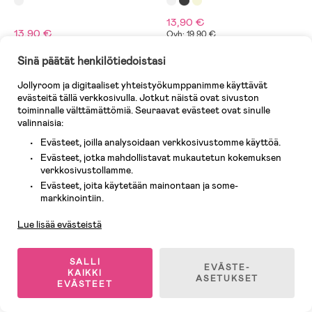
13,90 €
13,90 €
Ovh: 19,90 €
Sinä päätät henkilötiedoistasi
Outlet
Jollyroom ja digitaaliset yhteistyökumppanimme käyttävät
evästeitä tällä verkkosivulla. Jotkut näistä ovat sivuston
toiminnalle välttämättömiä. Seuraavat evästeet ovat sinulle
valinnaisia:
Evästeet, joilla analysoidaan verkkosivustomme käyttöä.
Evästeet, jotka mahdollistavat mukautetun kokemuksen
verkkosivustollamme.
Evästeet, joita käytetään mainontaan ja some-
Asiakaspalvelu
markkinointiin.
Lue lisää evästeistä
SALLI
Varastossa
Varastossa
EVÄSTE-
KAIKKI
ASETUKSET
EVÄSTEET
(1)
(9)
Boob Essentials
Medela Maidonkerääjä 100 ml
Äitiysalushousut, Beige