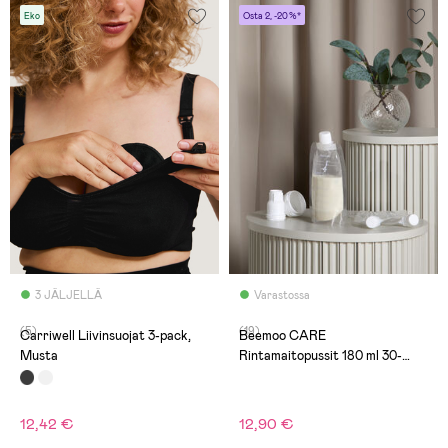
Eko
Osta 2, -20 %*
3 JÄLJELLÄ
Varastossa
(5)
(19)
Carriwell Liivinsuojat 3-pack,
Beemoo CARE
Musta
Rintamaitopussit 180 ml 30-
pack
12,42 €
12,90 €