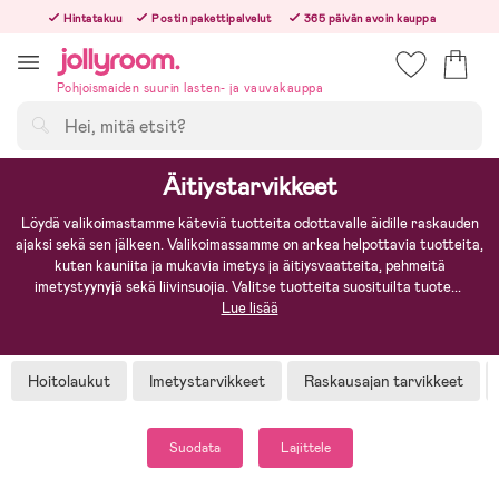
Hoppa
Hintatakuu
Postin pakettipalvelut
365 päivän avoin kauppa
till
Tilaa arkisin ennen klo 13.00 – lähetämme tilauksen jo samana päivänä!
innehållet
Pohjoismaiden suurin lasten- ja vauvakauppa
Hae
Äitiystarvikkeet
Löydä valikoimastamme käteviä tuotteita odottavalle äidille raskauden
ajaksi sekä sen jälkeen. Valikoimassamme on arkea helpottavia tuotteita,
kuten kauniita ja mukavia imetys ja äitiysvaatteita, pehmeitä
imetystyynyjä sekä liivinsuojia. Valitse tuotteita suosituilta tuote
...
Lue lisää
Hoitolaukut
Imetystarvikkeet
Raskausajan tarvikkeet
Suodata
Lajittele