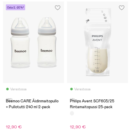
Osta 2, -20 %*
Varastossa
Varastossa
(20)
(0)
Beemoo CARE Äidinmaitopullo
Philips Avent SCF603/25
+ Pullotutti 240 ml 2-pack
Rintamaitopussi 25-pack
12,90 €
12,90 €