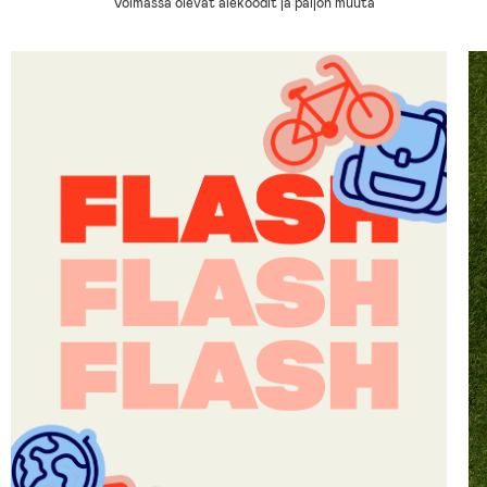
Voimassa olevat alekoodit ja paljon muuta