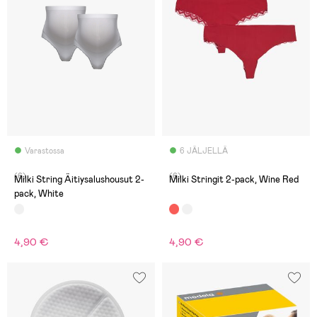
Varastossa
6 JÄLJELLÄ
(6)
(6)
Milki String Äitiysalushousut 2-
Milki Stringit 2-pack, Wine Red
pack, White
4,90 €
4,90 €