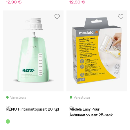
12,90 €
12,90 €
Varastossa
Varastossa
(6)
(2)
NENO Rintamaitopussit 20 Kpl
Medela Easy Pour
Äidinmaitopussit 25-pack