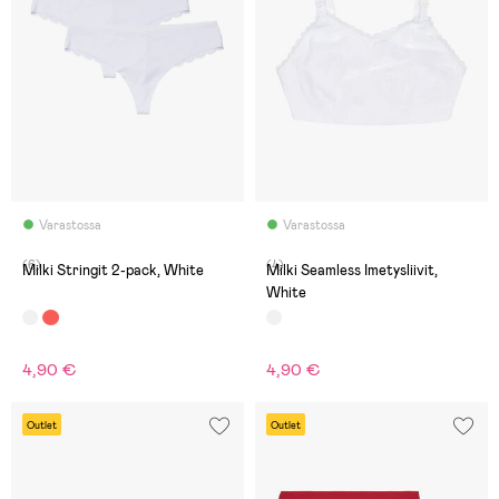
Varastossa
Varastossa
(6)
(4)
Milki Stringit 2-pack, White
Milki Seamless Imetysliivit,
White
4,90 €
4,90 €
Outlet
Outlet