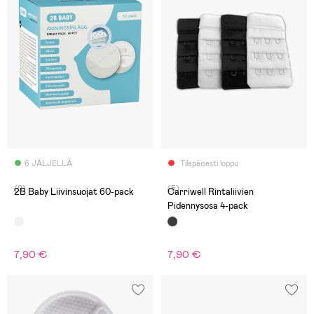
6 JÄLJELLÄ
Tilapäisesti loppu
(0)
(5)
2B Baby Liivinsuojat 60-pack
Carriwell Rintaliivien
Pidennysosa 4-pack
7,90 €
7,90 €