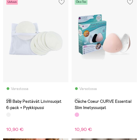
Uutuus
Öko-Tex
Varastossa
Varastossa
(0)
(0)
2B Baby Pestävät Liivinsuojat
Cache Coeur CURVE Essential
6-pack + Pyykkipussi
Slim Imetyssuojat
10,90 €
10,90 €