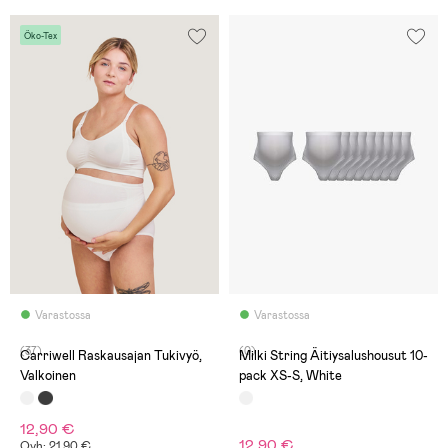
Öko-Tex
Varastossa
Varastossa
(37)
(0)
Carriwell Raskausajan Tukivyö,
Milki String Äitiysalushousut 10-
Valkoinen
pack XS-S, White
12,90 €
12,90 €
Ovh: 21,90 €