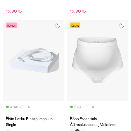
13,90 €
13,90 €
Uutuus
Outlet
4 JÄLJELLÄ
9 JÄLJELLÄ
(0)
(1)
Elvie Letku Rintapumppuun
Boob Essentials
Single
Äitiysalushousut, Valkoinen