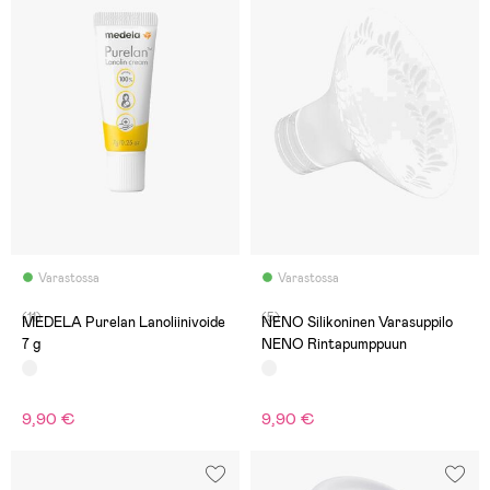
Varastossa
Varastossa
(11)
(5)
MEDELA Purelan Lanoliinivoide
NENO Silikoninen Varasuppilo
7 g
NENO Rintapumppuun
9,90 €
9,90 €