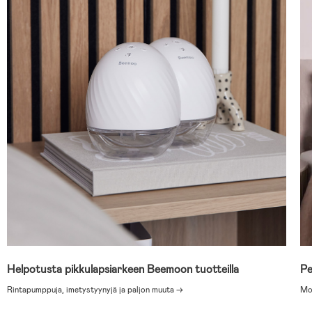
Helpotusta pikkulapsiarkeen Beemoon tuotteilla
Pe
Rintapumppuja, imetystyynyjä ja paljon muuta →
Mod