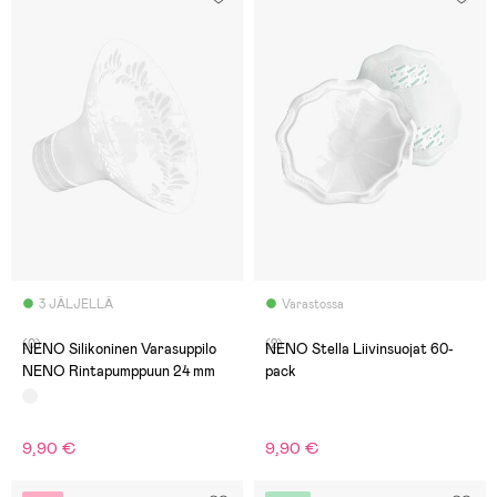
3 JÄLJELLÄ
Varastossa
(0)
(2)
NENO Silikoninen Varasuppilo
NENO Stella Liivinsuojat 60-
NENO Rintapumppuun 24 mm
pack
9,90 €
9,90 €