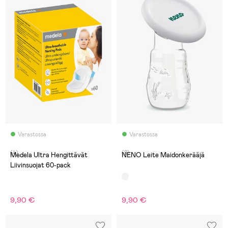
Varastossa
Varastossa
(4)
(8)
Medela Ultra Hengittävät
NENO Leite Maidonkerääjä
Liivinsuojat 60-pack
9,90 €
9,90 €