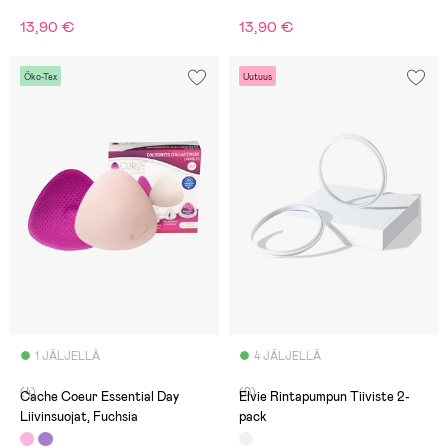
13,90 €
13,90 €
Öko-Tex
Uutuus
1 JÄLJELLÄ
4 JÄLJELLÄ
(4)
(0)
Cache Coeur Essential Day
Elvie Rintapumpun Tiiviste 2-
Liivinsuojat, Fuchsia
pack