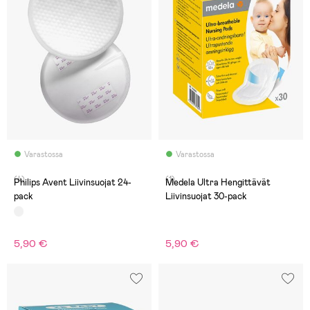
Varastossa
Varastossa
(4)
(1)
Philips Avent Liivinsuojat 24-
Medela Ultra Hengittävät
pack
Liivinsuojat 30-pack
5,90 €
5,90 €