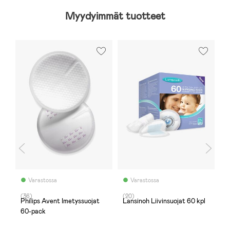
Myydyimmät tuotteet
S
Varastossa
Varastossa
(36)
(20)
(
Philips Avent Imetyssuojat
Lansinoh Liivinsuojat 60 kpl
D
60-pack
H