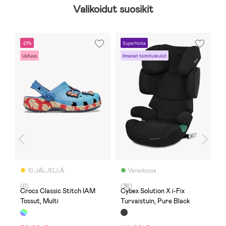
Valikoidut suosikit
-21%
Superhinta
-
Uutuus
Ilmaiset toimituskulut
F
10 JÄLJELLÄ
Varastossa
(0)
(36)
(
Crocs Classic Stitch IAM
Cybex Solution X i-Fix
Mi
Tossut, Multi
Turvaistuin, Pure Black
K