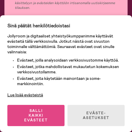
käsittelyyn ja evästeiden käyttöön irtisanomalla uutiskirjeemme
tilauksen.
Sinä päätät henkilötiedoistasi
Jollyroomin laajasta valikoimasta tilaat kaiken tarvittavan lapsiperheelle
Jollyroom ja digitaaliset yhteistyökumppanimme käyttävät
nopeasti, helposti ja aina edullisin hinnoin. Osaavan asiakaspalvelumme ja
evästeitä tällä verkkosivulla. Jotkut näistä ovat sivuston
365 päivän palautusoikeuden ansiosta voit tuntea olosi turvalliseksi ja tehdä
toiminnalle välttämättömiä. Seuraavat evästeet ovat sinulle
ostoksia hyvillä mielin. Jollyroomilta saat lastenvaunut, turvaistuimet,
valinnaisia:
vaatteet vauvoille ja lapsille, inspiroivia sisustustuotteita lastenhuoneeseen,
lastentarvikkeita sekä paljon muuta. Meiltä löydät lukuisia tunnettuja
Evästeet, joilla analysoidaan verkkosivustomme käyttöä.
tuotemerkkejä, kuten Britax, Maxi-Cosi, Baby Jogger, BabyBjörn, Didriksons,
Evästeet, jotka mahdollistavat mukautetun kokemuksen
KidKraft, Ergobaby, Philips Avent, Neonate, Cybex, LEGO ja monia muita!
verkkosivustollamme.
Tervetuloa shoppailemaan Pohjoismaiden suurimpaan lastentarvikkeiden
verkkokauppaan!
Evästeet, joita käytetään mainontaan ja some-
Asiakaspalvelu
markkinointiin.
Lue lisää evästeistä
SALLI
EVÄSTE-
KAIKKI
ASETUKSET
EVÄSTEET