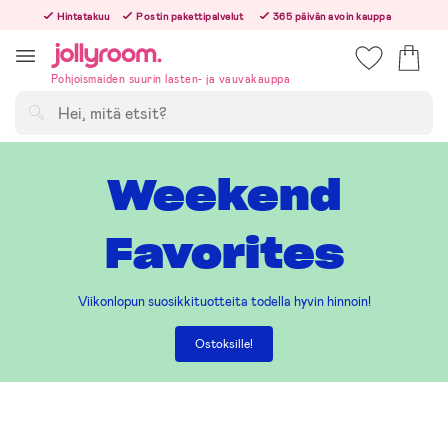
Hoppa
Hintatakuu
Postin pakettipalvelut
365 päivän avoin kauppa
till
Tilaa arkisin ennen klo 13.00 – lähetämme tilauksen jo samana päivänä!
innehållet
Pohjoismaiden suurin lasten- ja vauvakauppa
Hae
Weekend
Favorites
Viikonlopun suosikkituotteita todella hyvin hinnoin!
Ostoksille!