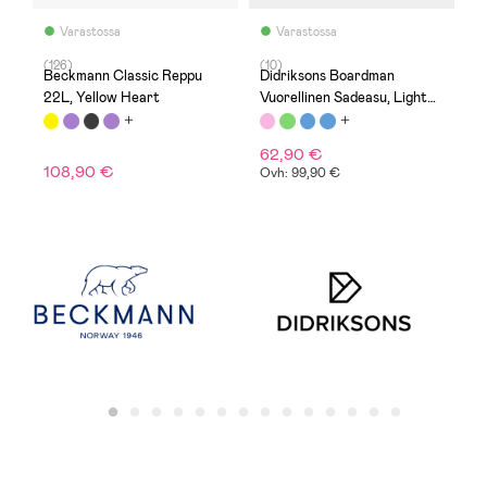
Varastossa
Varastossa
(126)
(10)
(
Beckmann Classic Reppu
Didriksons Boardman
S
22L, Yellow Heart
Vuorellinen Sadeasu, Light
T
Heather Pink
M
62,90 €
2
108,90 €
Ovh: 99,90 €
O