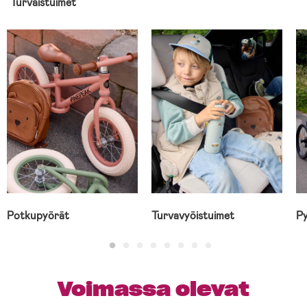
Turvaistuimet
Potkupyörät
Turvavyöistuimet
Py
Voimassa olevat