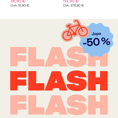
36,90 €
114,90 €
2
Ovh: 51,90 €
Ovh: 279,90 €
A