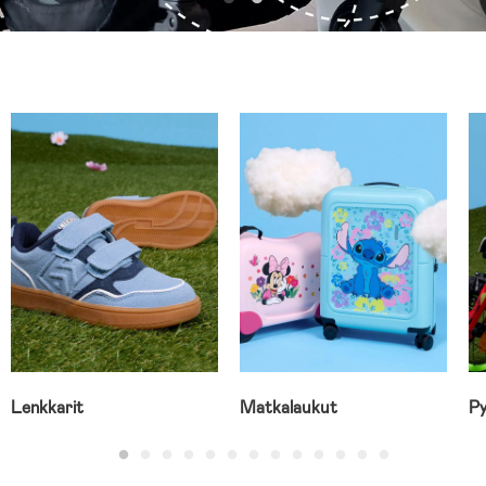
Lenkkarit
Matkalaukut
Py