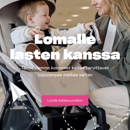
Lomalle
lasten kanssa
Tänne olemme koonneet kaiken tarvittavan
sujuvampaa matkaa varten
Löydä matkasuosikkisi