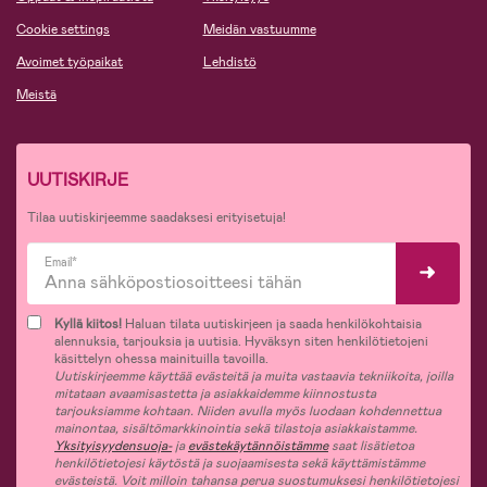
Cookie settings
Meidän vastuumme
Avoimet työpaikat
Lehdistö
Meistä
UUTISKIRJE
Tilaa uutiskirjeemme saadaksesi erityisetuja!
Email*
Kyllä kiitos!
Haluan tilata uutiskirjeen ja saada henkilökohtaisia
alennuksia, tarjouksia ja uutisia. Hyväksyn siten henkilötietojeni
käsittelyn ohessa mainituilla tavoilla.
Uutiskirjeemme käyttää evästeitä ja muita vastaavia tekniikoita, joilla
mitataan avaamisastetta ja asiakkaidemme kiinnostusta
tarjouksiamme kohtaan. Niiden avulla myös luodaan kohdennettua
mainontaa, sisältömarkkinointia sekä tilastoja asiakkaistamme.
Yksityisyydensuoja-
ja
evästekäytännöistämme
saat lisätietoa
henkilötietojesi käytöstä ja suojaamisesta sekä käyttämistämme
evästeistä. Voit milloin tahansa perua suostumuksesi henkilötietojesi