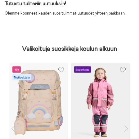
Tutustu tuliteriin uutuuksiin!
Olemme koonneet kauden suosituimmat uutuudet yhteen paikkaan
Valikoituja suosikkeja koulun alkuun
-16%
Superhinta
-
Testivoittaja
V