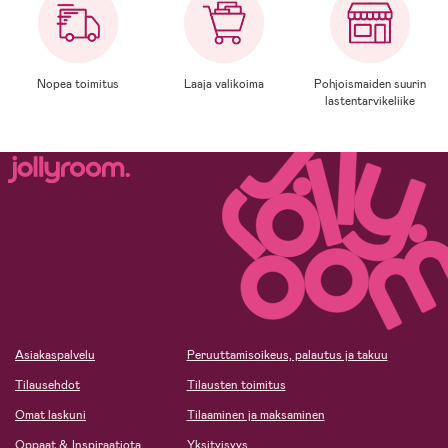
Nopea toimitus
Laaja valikoima
Pohjoismaiden suurin
lastentarvikeliike
Asiakaspalvelu
Peruuttamisoikeus, palautus ja takuu
Tilausehdot
Tilausten toimitus
Omat laskuni
Tilaaminen ja maksaminen
Oppaat & Inspiraatiota
Yksityisyys