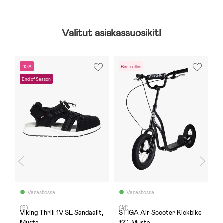
Valitut asiakassuosikit!
-10%
Bestseller
-
End of Season
F
Varastossa
Varastossa
(5)
(41)
(
Viking Thrill 1V SL Sandaalit,
STIGA Air Scooter Kickbike
N
e
Musta
12'', Musta
K