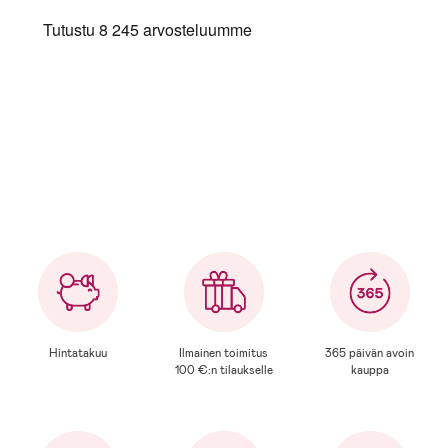
Näytä lisää
Hintatakuu
Ilmainen toimitus
365 päivän avoin
100 €:n
tilaukselle
kauppa