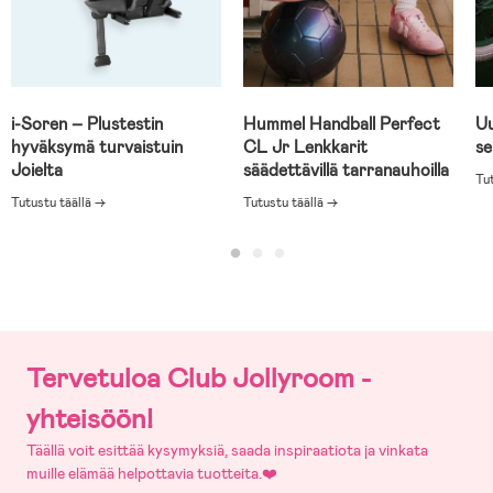
i-Soren – Plustestin
Hummel Handball Perfect
Uu
hyväksymä turvaistuin
CL Jr Lenkkarit
se
Joielta
säädettävillä tarranauhoilla
Tu
Tutustu täällä →
Tutustu täällä →
Tervetuloa Club Jollyroom -
yhteisöön!
Täällä voit esittää kysymyksiä, saada inspiraatiota ja vinkata
muille elämää helpottavia tuotteita.❤️