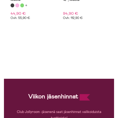
44,90 €
94,90 €
1
Ovh: 55,90 €
Ovh: 112,90 €
A
Viikon jäsenhinnat
Club Jollyroom -jäsenenä saat jäsenhinnat valikoiduista
tuotteista!